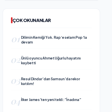
ÇOK OKUNANLAR
01
Dilimin Kemiği Yok. Rap ‘e selam Pop ‘la
devam
02
Ünlü oyuncu Ahmet Uğurlu hayatını
kaybetti
03
Resul Dindar’dan Samsun’da rekor
katılım!
04
İlker James’ten yeni tekli :”İnadına”