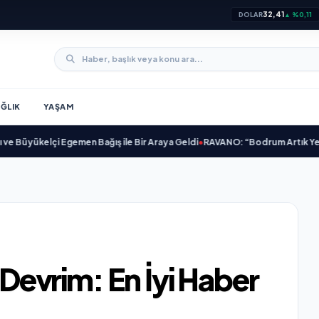
32,41
DOLAR
▲ %0,11
ĞLIK
YAŞAM
üyükelçi Egemen Bağış ile Bir Araya Geldi
•
RAVANO: “Bodrum Artık Yeni St. 
e Devrim: En İyi Haber