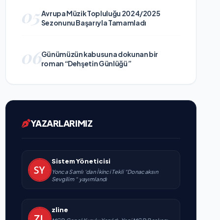
05
Avrupa Müzik Topluluğu 2024/2025
Sezonunu Başarıyla Tamamladı
06
Günümüzün kabusuna dokunan bir
roman “Dehşetin Günlüğü”
YAZARLARIMIZ
Sistem Yöneticisi
Yonca Samlı ‘dan İkinci Tekli “Donacaksın
Sevgilim “ yayımlandı
zline