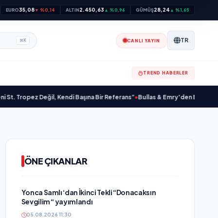
35,08
2.450,63
28,24
EURO
▼ %0,14
ALTIN
▲ %0,96
GÜMÜŞ
▲ %1,65
TR
CANLI YAYIN
⌘
K
TREND HABERLER
Tropez Değil, Kendi Başına Bir Referans”
•
Bullas & Emry'den Büyük Sürpriz! 
ÖNE ÇIKANLAR
Yonca Samlı ‘dan İkinci Tekli “Donacaksın
Sevgilim “ yayımlandı
05.08.2026 11:30