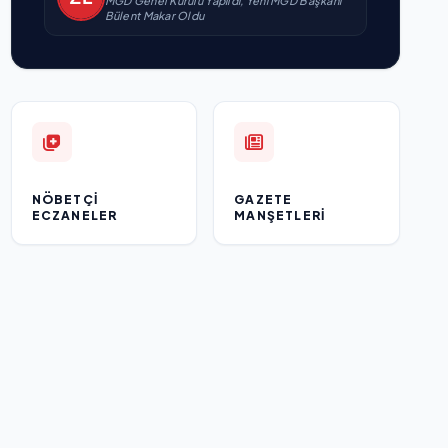
MGD Genel Kurulu Yapıldı, Yeni MGD Başkanı
Bülent Makar Oldu
NÖBETÇI
GAZETE
ECZANELER
MANŞETLERI