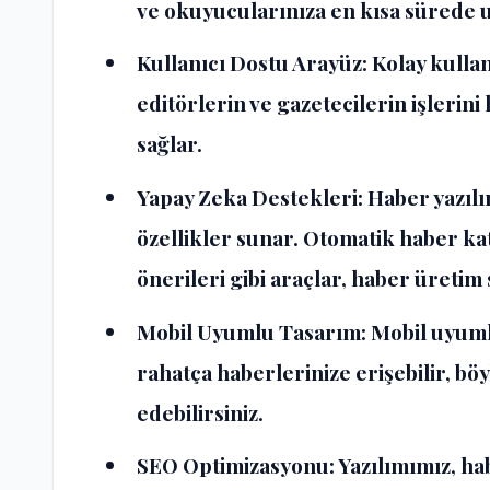
ve okuyucularınıza en kısa sürede ul
Kullanıcı Dostu Arayüz
: Kolay kull
editörlerin ve gazetecilerin işlerini 
sağlar.
Yapay Zeka Destekleri
: Haber yazılı
özellikler sunar. Otomatik haber ka
önerileri gibi araçlar, haber üretim s
Mobil Uyumlu Tasarım
: Mobil uyum
rahatça haberlerinize erişebilir, böy
edebilirsiniz.
SEO Optimizasyonu
: Yazılımımız, h