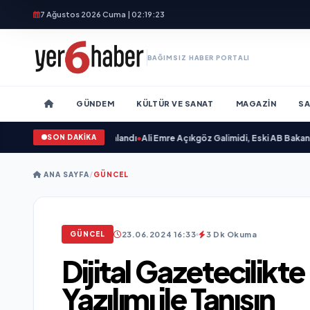
7 Ağustos 2026 Cuma | 02:19:24
BAĞIMSIZ HABER PORTALI
GÜNDEM
KÜLTÜR VE SANAT
MAGAZIN
SA
SON DAKİKA
caksın Sevgilim “ yayımlandı
•
Ali Emre Açıkgöz Galimidi, Eski AB Bakanı ve B
ANA SAYFA
/
GÜNCEL
23.06.2024 16:33
3 Dk Okuma
GÜNCEL
Dijital Gazetecilikt
Yazılımı ile Tanışın