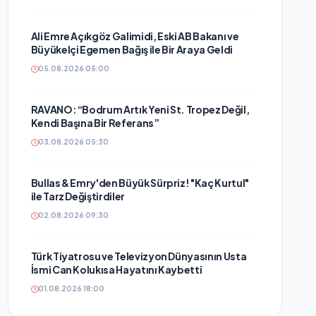
Ali Emre Açıkgöz Galimidi, Eski AB Bakanı ve
Büyükelçi Egemen Bağış ile Bir Araya Geldi
05.08.2026 05:00
RAVANO: “Bodrum Artık Yeni St. Tropez Değil,
Kendi Başına Bir Referans”
03.08.2026 05:30
Bullas & Emry'den Büyük Sürpriz! "Kaç Kurtul"
ile Tarz Değiştirdiler
02.08.2026 09:30
Türk Tiyatrosu ve Televizyon Dünyasının Usta
İsmi Can Kolukısa Hayatını Kaybetti
01.08.2026 18:00