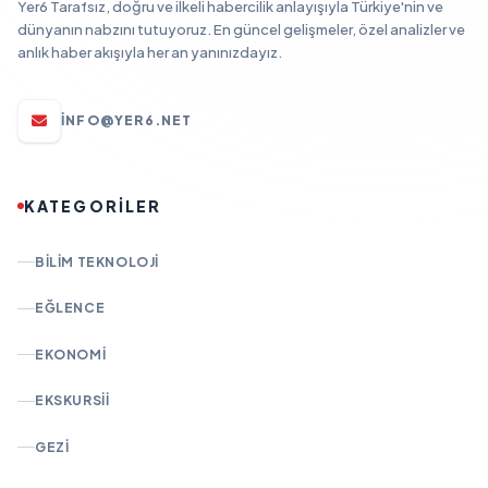
Yer6 Tarafsız, doğru ve ilkeli habercilik anlayışıyla Türkiye'nin ve
dünyanın nabzını tutuyoruz. En güncel gelişmeler, özel analizler ve
anlık haber akışıyla her an yanınızdayız.
INFO@YER6.NET
KATEGORİLER
BILIM TEKNOLOJI
EĞLENCE
EKONOMI
EKSKURSII
GEZI