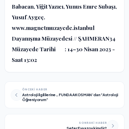
Babacan, Yiğit Yazıcı, Yunus Emre Subaşı,
Yusuf Aygeç.
www.magnetmuzayede.istanbul
Dayanışma Müzayedesi // ŞAHMERAN34
Müzayede Tarihi : 14–30 Nisan 2023 -
Saat 13:02
ÖNCEKİ HABER
Astroloji ilgililerine… FUNDA AKOSMAN’dan “Astroloji
Öğreniyorum”
SONRAKİ HABER
Sefer Eyvazov kimdir?