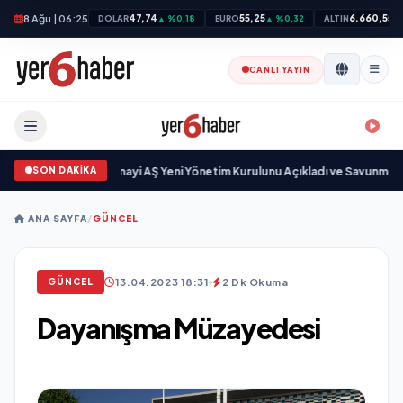
8 Ağu | 06:25
47,74
55,25
6.660,55
DOLAR
▲ %0,18
EURO
▲ %0,32
ALTIN
▲
CANLI YAYIN
SON DAKİKA
göz Savunma Sanayi AŞ Yeni Yönetim Kurulunu Açıkladı ve Savunma Sanayi
ANA SAYFA
/
GÜNCEL
13.04.2023 18:31
2 Dk Okuma
GÜNCEL
Dayanışma Müzayedesi