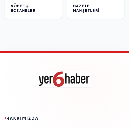
NÖBETÇI
GAZETE
ECZANELER
MANŞETLERI
HAKKIMIZDA