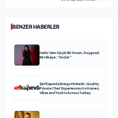
BENZER HABERLER
Helin’den Güçlü Bir Yorum, Duygusal
Bir Hikâye: “İmdat”
ŞefKapında Brings Michelin-Quality
Private Chef Experiences to Homes,
Villas and Yachts Across Turkey