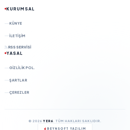
KURUMSAL
KÜNYE
İLETIŞIM
RSS SERVISI
YASAL
GIZLILIK POL.
ŞARTLAR
ÇEREZLER
© 2026
YER6
. TÜM HAKLARI SAKLIDIR.
BEYNSOFT YAZILIM