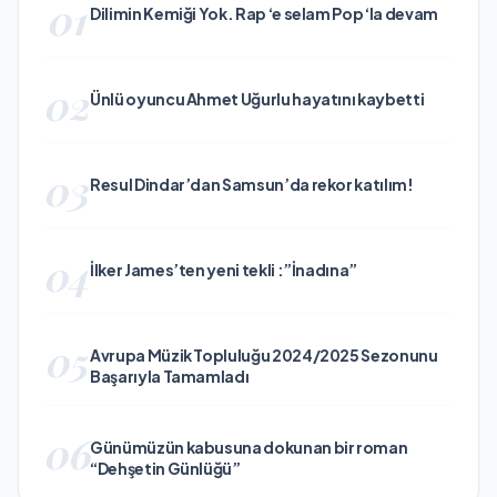
01
Dilimin Kemiği Yok. Rap ‘e selam Pop ‘la devam
02
Ünlü oyuncu Ahmet Uğurlu hayatını kaybetti
03
Resul Dindar’dan Samsun’da rekor katılım!
04
İlker James’ten yeni tekli :”İnadına”
05
Avrupa Müzik Topluluğu 2024/2025 Sezonunu
Başarıyla Tamamladı
06
Günümüzün kabusuna dokunan bir roman
“Dehşetin Günlüğü”