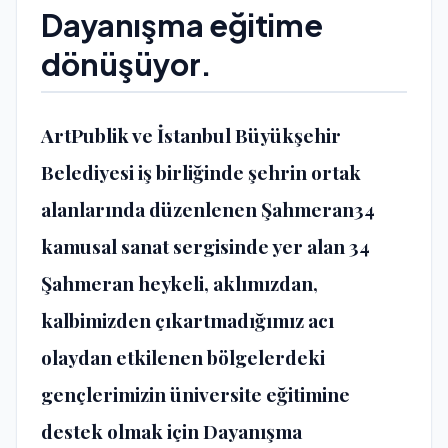
Dayanış
ma e
ğ
itime
d
ö
nüşüyor.
ArtPublik ve İstanbul Büyükşehir
Belediyesi iş birliğinde şehrin ortak
alanlarında düzenlenen Şahmeran34
kamusal sanat sergisinde yer alan 34
Şahmeran heykeli, aklımızdan,
kalbimizden çıkartmadığımız acı
olaydan etkilenen bölgelerdeki
gençlerimizin üniversite eğitimine
destek olmak için Dayanışma