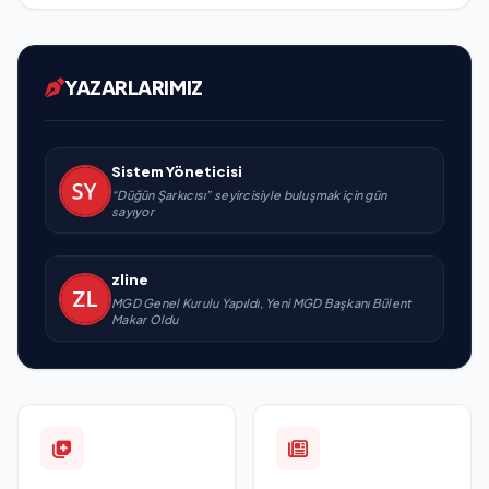
YAZARLARIMIZ
Sistem Yöneticisi
“Düğün Şarkıcısı” seyircisiyle buluşmak için gün
sayıyor
zline
MGD Genel Kurulu Yapıldı, Yeni MGD Başkanı Bülent
Makar Oldu