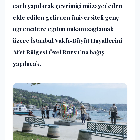
canlı yapılacak çevrimiçi müzayededen
elde edilen gelirden üniversiteli genç
öğrencilere eğitim imkanı sağlamak
üzere
İstanbul Vakfı
-B
üyüt Hayallerini
Afet B
ö
lgesi Özel Bursu
’na bağış
yapılacak
.