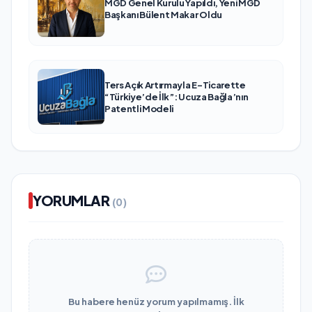
MGD Genel Kurulu Yapıldı, Yeni MGD
Başkanı Bülent Makar Oldu
Ters Açık Artırmayla E-Ticarette
“Türkiye’de İlk”: Ucuza Bağla’nın
Patentli Modeli
YORUMLAR
(0)
Bu habere henüz yorum yapılmamış. İlk