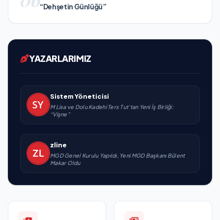
“Dehşetin Günlüğü”
YAZARLARIMIZ
Sistem Yöneticisi
M Lisa ve Dolu Kadehi Ters Tut’tan Yeni İş Birliği:
“Vişne”
zline
MGD Genel Kurulu Yapıldı, Yeni MGD Başkanı Bülent
Makar Oldu