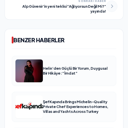
SONRAKİ HABER
Alp Güvenir’in yeni teklisi “Ağlıyorsun Değil Mi?”
yayında!
BENZER HABERLER
Helin’den Güçlü Bir Yorum, Duygusal
Bir Hikâye: “İmdat”
ŞefKapında Brings Michelin-Quality
Private Chef Experiences to Homes,
Villas and Yachts Across Turkey