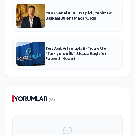
MGD Genel Kurulu Yapıldı, Yeni MGD
Başkanı Bülent Makar Oldu
Ters Açık Artırmayla E-Ticarette
“Türkiye’de İlk”: Ucuza Bağla’nın
Patentli Modeli
YORUMLAR
(0)