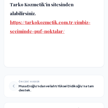
Tarko Kozmetik’in sitesinden
alabilirsiniz.
https://tarkokozmetik.com.tr/cimbiz-
seciminde-puf-noktalar/
ÖNCEKİ HABER
Musa Eroğlu‘ndan veliahtı Yüksel Didikoğlu’na tam
destek.