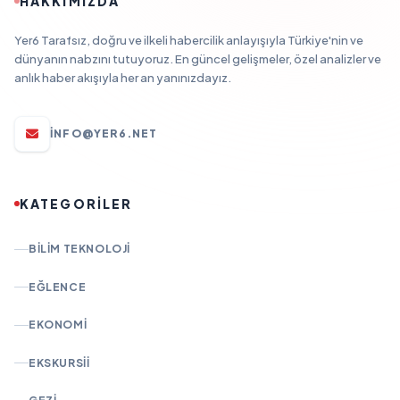
HAKKIMIZDA
Yer6 Tarafsız, doğru ve ilkeli habercilik anlayışıyla Türkiye'nin ve
dünyanın nabzını tutuyoruz. En güncel gelişmeler, özel analizler ve
anlık haber akışıyla her an yanınızdayız.
INFO@YER6.NET
KATEGORİLER
BILIM TEKNOLOJI
EĞLENCE
EKONOMI
EKSKURSII