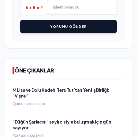
6 + 8 = ?
YORUMU GÖNDER
ÖNE ÇIKANLAR
M Lisa ve Dolu Kadehi Ters Tut’tan Yeni İş Birliği:
“Vişne”
08.08.2026 12:00
“Düğün Şarkıcısı” seyircisiyle buluşmak için gün
sayıyor
07.08.2026 17:15