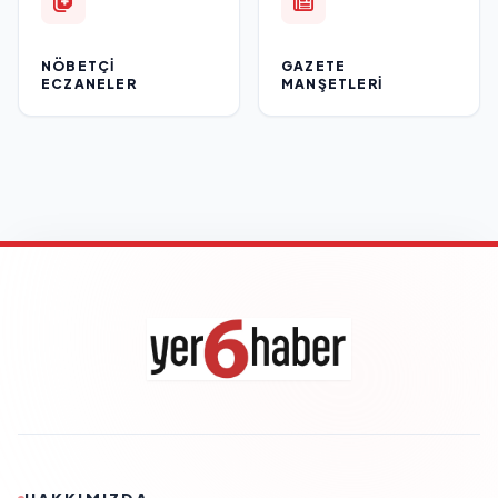
NÖBETÇI
GAZETE
ECZANELER
MANŞETLERI