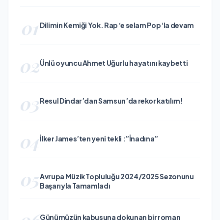
01
Dilimin Kemiği Yok. Rap ‘e selam Pop ‘la devam
02
Ünlü oyuncu Ahmet Uğurlu hayatını kaybetti
03
Resul Dindar’dan Samsun’da rekor katılım!
04
İlker James’ten yeni tekli :”İnadına”
05
Avrupa Müzik Topluluğu 2024/2025 Sezonunu
Başarıyla Tamamladı
06
Günümüzün kabusuna dokunan bir roman