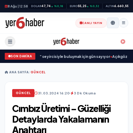
8 Ağu | 12:58
47,74
55,25
6.660,55
DOLAR
▲ %0,18
EURO
▲ %0,32
ALTIN
▲ 
CANLI YAYIN
SON DAKİKA
•
“Düğün Şarkıcısı” seyircisiyle buluşmak için gün sayıyor
•
Açıkgöz Savunma
ANA SAYFA
/
GÜNCEL
31.03.2024 16:20
3 Dk Okuma
GÜNCEL
Cımbız Üretimi – Güzelliği
Detaylarda Yakalamanın
Anahtarı