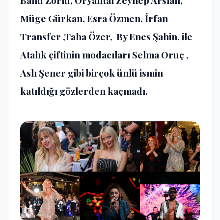
Banu Zorlu, Oryantal Zeynep Arslan,
Müge Gürkan, Esra Özmen, İrfan
Transfer ,Taha Özer, By Enes Şahin, ile
Atalık çiftinin modacıları Selma Oruç ,
Aslı Şener gibi birçok ünlü ismin
katıldığı gözlerden kaçmadı.