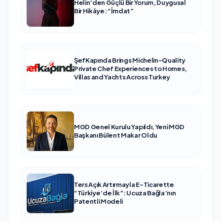
Helin’den Güçlü Bir Yorum, Duygusal
Bir Hikâye: “İmdat”
ŞefKapında Brings Michelin-Quality
Private Chef Experiences to Homes,
Villas and Yachts Across Turkey
MGD Genel Kurulu Yapıldı, Yeni MGD
Başkanı Bülent Makar Oldu
Ters Açık Artırmayla E-Ticarette
“Türkiye’de İlk”: Ucuza Bağla’nın
Patentli Modeli