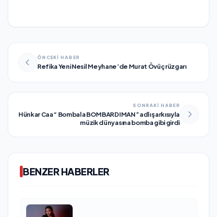
ÖNCEKİ HABER
Refika Yeni Nesil Meyhane’de Murat Övüç rüzgarı
SONRAKİ HABER
Hünkar Caa “ Bombala BOMBARDIMAN” adlı şarkısıyla
müzik dünyasına bomba gibi girdi
BENZER HABERLER