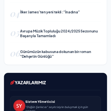
04
İlker James’ten yeni tekli :”İnadına”
05
Avrupa Müzik Topluluğu 2024/2025 Sezonunu
Başarıyla Tamamladı
06
Günümüzün kabusuna dokunan bir roman
“Dehşetin Günlüğü”
YAZARLARIMIZ
Sistem Yöneticisi
“Düğün Şarkıcısı” seyircisiyle buluşmak için gün
sayıyor