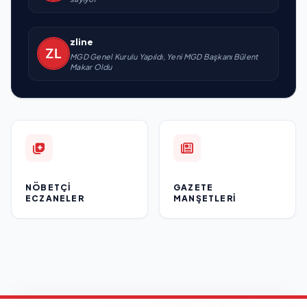
zline
MGD Genel Kurulu Yapıldı, Yeni MGD Başkanı Bülent
Makar Oldu
NÖBETÇI
GAZETE
ECZANELER
MANŞETLERI