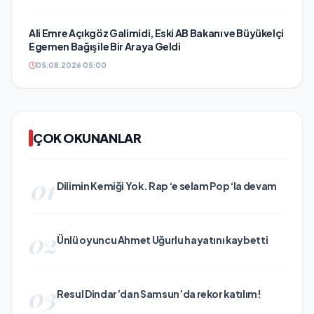
Ali Emre Açıkgöz Galimidi, Eski AB Bakanı ve Büyükelçi
Egemen Bağış ile Bir Araya Geldi
05.08.2026 05:00
ÇOK OKUNANLAR
01
Dilimin Kemiği Yok. Rap ‘e selam Pop ‘la devam
02
Ünlü oyuncu Ahmet Uğurlu hayatını kaybetti
03
Resul Dindar’dan Samsun’da rekor katılım!