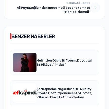
SONRAKİ HABER
Ali Poyrazoğlu’ndan modern Jül Sezar’a tam not
“Herkes izlemeli”
BENZER HABERLER
Helin’den Güçlü Bir Yorum, Duygusal
Bir Hikâye: “İmdat”
ŞefKapında Brings Michelin-Quality
Private Chef Experiences to Homes,
Villas and Yachts Across Turkey