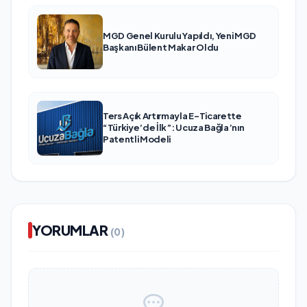
MGD Genel Kurulu Yapıldı, Yeni MGD
Başkanı Bülent Makar Oldu
Ters Açık Artırmayla E-Ticarette
“Türkiye’de İlk”: Ucuza Bağla’nın
Patentli Modeli
YORUMLAR
(0)