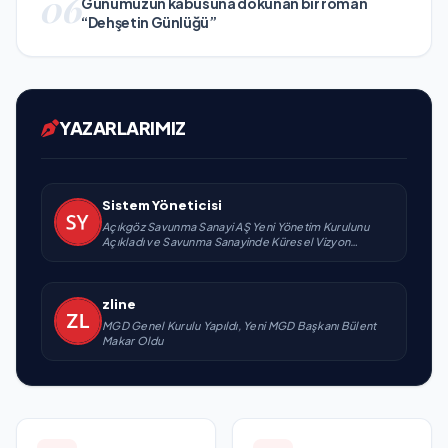
06
Günümüzün kabusuna dokunan bir roman
“Dehşetin Günlüğü”
YAZARLARIMIZ
Sistem Yöneticisi
Açıkgöz Savunma Sanayi AŞ Yeni Yönetim Kurulunu
Açıkladı ve Savunma Sanayinde Küresel Vizyon
Vurgusu
zline
MGD Genel Kurulu Yapıldı, Yeni MGD Başkanı Bülent
Makar Oldu