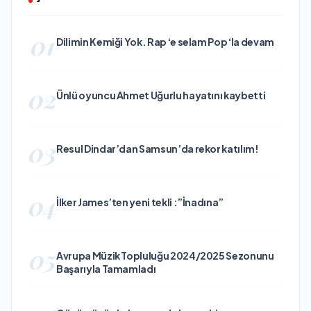
01
Dilimin Kemiği Yok. Rap ‘e selam Pop ‘la devam
02
Ünlü oyuncu Ahmet Uğurlu hayatını kaybetti
03
Resul Dindar’dan Samsun’da rekor katılım!
04
İlker James’ten yeni tekli :”İnadına”
05
Avrupa Müzik Topluluğu 2024/2025 Sezonunu
Başarıyla Tamamladı