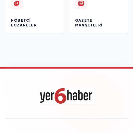
NÖBETÇI
GAZETE
ECZANELER
MANŞETLERI