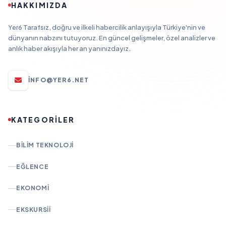
HAKKIMIZDA
Yer6 Tarafsız, doğru ve ilkeli habercilik anlayışıyla Türkiye'nin ve
dünyanın nabzını tutuyoruz. En güncel gelişmeler, özel analizler ve
anlık haber akışıyla her an yanınızdayız.
INFO@YER6.NET
KATEGORİLER
BILIM TEKNOLOJI
EĞLENCE
EKONOMI
EKSKURSII