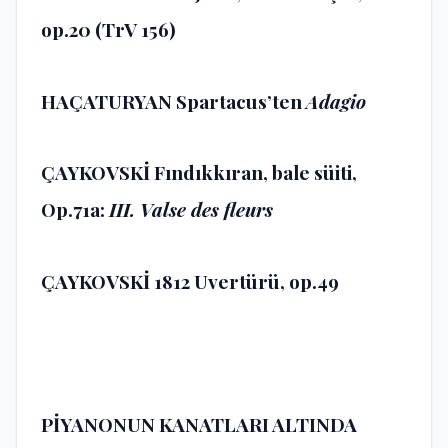
op.20 (TrV 156)
HAÇATURYAN Spartacus’ten
Adagio
ÇAYKOVSKİ Fındıkkıran, bale süiti,
Op.71a:
III. Valse des fleurs
ÇAYKOVSKİ 1812 Uvertürü, op.49
PİYANONUN KANATLARI ALTINDA