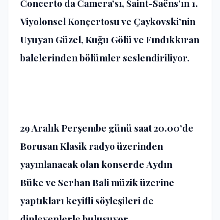
Concerto da Camera’sı, Saint-Saëns’ın 1.
Viyolonsel Konçertosu ve Çaykovski’nin
Uyuyan Güzel, Kuğu Gölü ve Fındıkkıran
balelerinden bölümler seslendiriliyor.
29 Aralık Perşembe günü saat 20.00’de
Borusan Klasik radyo üzerinden
yayınlanacak olan konserde
Aydın
Büke
ve
Serhan Bali
müzik üzerine
yaptıkları keyifli söyleşileri de
dinleyenlerle buluşuyor.