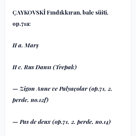
ÇAYKOVSKİ Fındıkkıran, bale süiti,
op.71a:
II a. Marş
II c. Rus Dansı (Trepak)
— Zigon Anne ve Palyaçolar (op.71, 2.
perde, no.12f)
— Pas de deux (op.71, 2. perde, no.14)