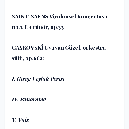
SAINT-SAËNS Viyolonsel Konçertosu
no.1, La minör, op.33
ÇAYKOVSKİ Uyuyan Güzel, orkestra
süiti, op.66a:
I. Giriş: Leylak Perisi
IV. Panorama
V. Vals