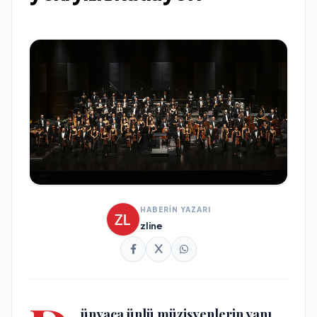
HABERİN YAZARI
zline
ünyaca ünlü müzisyenlerin yanı