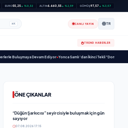
55,25
6.660,55
97,57
EURO
▲ %0,32
ALTIN
▲ %2,59
GÜMÜŞ
▲ %3,57
TR
CANLI YAYIN
⌘
K
TREND HABERLER
Buluşmaya Devam Ediyor
•
Yonca Samlı ‘dan İkinci Tekli “Donacaksın Sevgilim
ÖNE ÇIKANLAR
“Düğün Şarkıcısı” seyircisiyle buluşmak için gün
sayıyor
07.08.2026 17:15