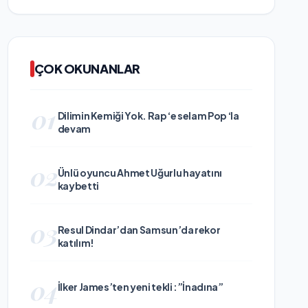
ÇOK OKUNANLAR
01
Dilimin Kemiği Yok. Rap ‘e selam Pop ‘la
devam
02
Ünlü oyuncu Ahmet Uğurlu hayatını
kaybetti
03
Resul Dindar’dan Samsun’da rekor
katılım!
04
İlker James’ten yeni tekli :”İnadına”