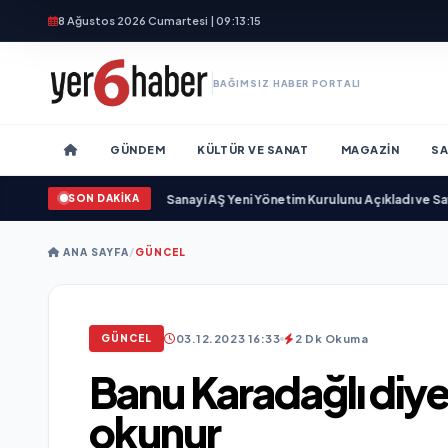
8 Ağustos 2026 Cumartesi | 09:13:17
BAĞIMSIZ HABER PORTALI
GÜNDEM
KÜLTÜR VE SANAT
MAGAZIN
SA
SON DAKİKA
•
Açıkgöz Savunma Sanayi AŞ Yeni Yönetim Kurulunu Açıkladı ve Savunma S
ANA SAYFA
/
GÜNCEL
03.12.2023 16:33
2 Dk Okuma
GÜNCEL
Banu Karadağlı diye
okunur