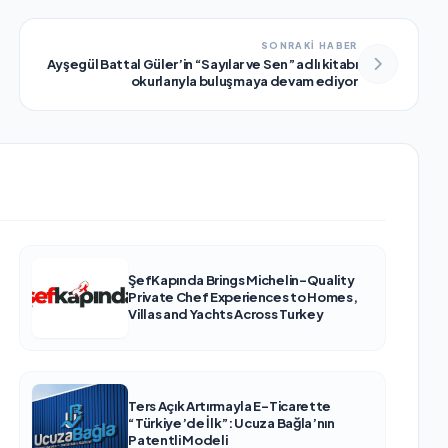
SONRAKİ HABER
Ayşegül Battal Güler’in “Sayılar ve Sen” adlı kitabı
okurlarıyla buluşmaya devam ediyor
ŞefKapında Brings Michelin-Quality
Private Chef Experiences to Homes,
Villas and Yachts Across Turkey
Ters Açık Artırmayla E-Ticarette
“Türkiye’de İlk”: Ucuza Bağla’nın
Patentli Modeli