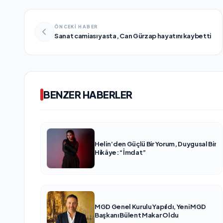
ÖNCEKİ HABER
Sanat camiası yasta, Can Gürzap hayatını kaybetti
BENZER HABERLER
Helin’den Güçlü Bir Yorum, Duygusal Bir
Hikâye: “İmdat”
MGD Genel Kurulu Yapıldı, Yeni MGD
Başkanı Bülent Makar Oldu