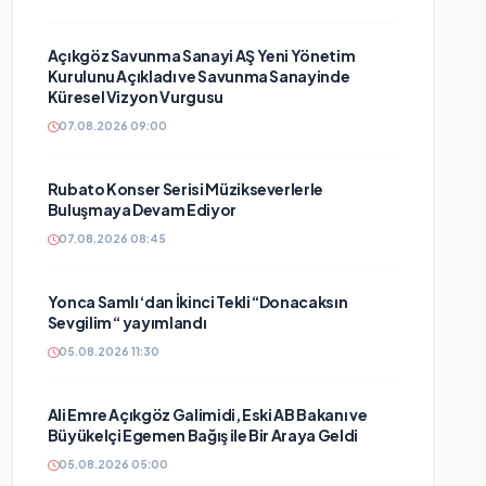
Açıkgöz Savunma Sanayi AŞ Yeni Yönetim
Kurulunu Açıkladı ve Savunma Sanayinde
Küresel Vizyon Vurgusu
07.08.2026 09:00
Rubato Konser Serisi Müzikseverlerle
Buluşmaya Devam Ediyor
07.08.2026 08:45
Yonca Samlı ‘dan İkinci Tekli “Donacaksın
Sevgilim “ yayımlandı
05.08.2026 11:30
Ali Emre Açıkgöz Galimidi, Eski AB Bakanı ve
Büyükelçi Egemen Bağış ile Bir Araya Geldi
05.08.2026 05:00