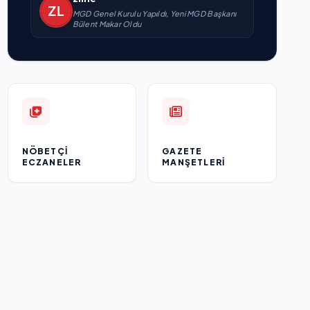
MGD Genel Kurulu Yapıldı, Yeni MGD Başkanı
Bülent Makar Oldu
NÖBETÇI
GAZETE
ECZANELER
MANŞETLERI