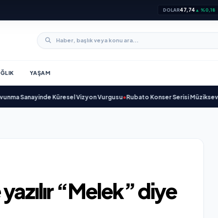
47,74
DOLAR
▲ %0,18
ĞLIK
YAŞAM
anayinde Küresel Vizyon Vurgusu
•
Rubato Konser Serisi Müzikseverlerle 
 yazılır “Melek” diye