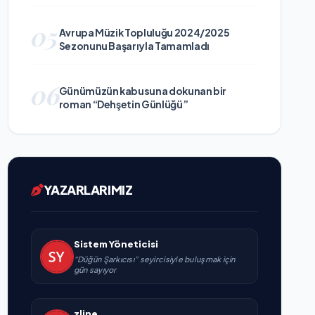
05
Avrupa Müzik Topluluğu 2024/2025
Sezonunu Başarıyla Tamamladı
06
Günümüzün kabusuna dokunan bir
roman “Dehşetin Günlüğü”
YAZARLARIMIZ
Sistem Yöneticisi
“Düğün Şarkıcısı” seyircisiyle buluşmak için
gün sayıyor
zline