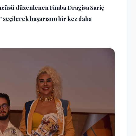
.’ncüsü düzenlenen Fimba Dragisa Sariç
seçilerek başarısını bir kez daha