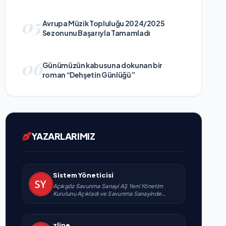
05
Avrupa Müzik Topluluğu 2024/2025
Sezonunu Başarıyla Tamamladı
06
Günümüzün kabusuna dokunan bir
roman “Dehşetin Günlüğü”
YAZARLARIMIZ
Sistem Yöneticisi
Açıkgöz Savunma Sanayi AŞ Yeni Yönetim
Kurulunu Açıkladı ve Savunma Sanayinde
Küresel Vizyon Vurgusu
zline