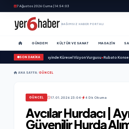
7 Ağustos 2026 Cuma | 14:54:05
BAĞIMSIZ HABER PORTALI
GÜNDEM
KÜLTÜR VE SANAT
MAGAZIN
SA
SON DAKİKA
adı ve Savunma Sanayinde Küresel Vizyon Vurgusu
•
Rubato Konser Serisi 
ANA SAYFA
/
GÜNCEL
17.01.2026 23:04
4 Dk Okuma
GÜNCEL
Avcılar Hurdacı | Ay
Güvenilir Hurda Alım