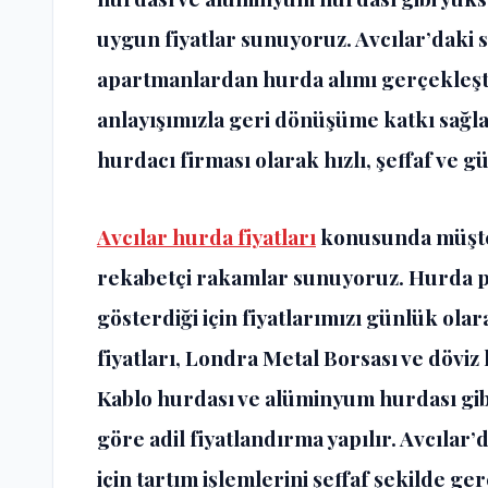
uygun fiyatlar sunuyoruz. Avcılar’daki san
apartmanlardan hurda alımı gerçekleşti
anlayışımızla geri dönüşüme katkı sağla
hurdacı firması olarak hızlı, şeffaf ve 
Avcılar hurda fiyatları
konusunda müşte
rekabetçi rakamlar sunuyoruz. Hurda pi
gösterdiği için fiyatlarımızı günlük ola
fiyatları, Londra Metal Borsası ve dövi
Kablo hurdası ve alüminyum hurdası gibi
göre adil fiyatlandırma yapılır. Avcıla
için tartım işlemlerini şeffaf şekilde g