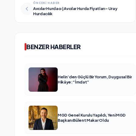
ÖNCEKİ HABER
Avcılar Hurdacı | Avcılar Hurda Fiyatları – Uray
Hurdacılık
BENZER HABERLER
Helin’den Güçlü Bir Yorum, Duygusal Bir
Hikâye: “İmdat”
MGD Genel Kurulu Yapıldı, Yeni MGD
Başkanı Bülent Makar Oldu