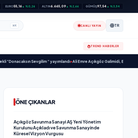
55,16
6.665,09
97,54
EURO
▲ %0,26
ALTIN
▲ %2,66
GÜMÜŞ
▲ %3,54
TR
CANLI YAYIN
⌘
K
TREND HABERLER
onacaksın Sevgilim “ yayımlandı
•
Ali Emre Açıkgöz Galimidi, Eski AB Bakanı v
ÖNE ÇIKANLAR
Açıkgöz Savunma Sanayi AŞ Yeni Yönetim
Kurulunu Açıkladı ve Savunma Sanayinde
Küresel Vizyon Vurgusu