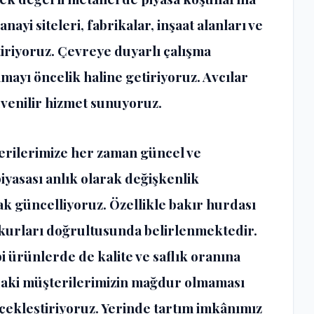
ayi siteleri, fabrikalar, inşaat alanları ve
riyoruz. Çevreye duyarlı çalışma
mayı öncelik haline getiriyoruz. Avcılar
güvenilir hizmet sunuyoruz.
rilerimize her zaman güncel ve
yasası anlık olarak değişkenlik
rak güncelliyoruz. Özellikle bakır hurdası
z kurları doğrultusunda belirlenmektedir.
 ürünlerde de kalite ve saflık oranına
r’daki müşterilerimizin mağdur olmaması
erçekleştiriyoruz. Yerinde tartım imkânımız