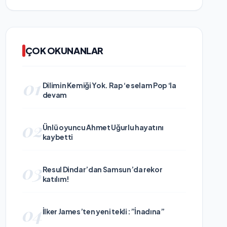
ÇOK OKUNANLAR
01
Dilimin Kemiği Yok. Rap ‘e selam Pop ‘la
devam
02
Ünlü oyuncu Ahmet Uğurlu hayatını
kaybetti
03
Resul Dindar’dan Samsun’da rekor
katılım!
04
İlker James’ten yeni tekli :”İnadına”