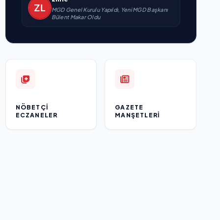
MGD Genel Kurulu Yapıldı, Yeni MGD Başkanı
Bülent Makar Oldu
NÖBETÇI
GAZETE
ECZANELER
MANŞETLERI