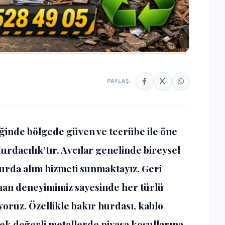
PAYLAŞ:
iğinde bölgede güven ve tecrübe ile öne
urdacılık’tır. Avcılar genelinde bireysel
urda alım hizmeti sunmaktayız. Geri
an deneyimimiz sayesinde her türlü
yoruz. Özellikle bakır hurdası, kablo
ek değerli metallerde piyasa koşullarına