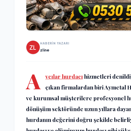
HABERİN YAZARI
zline
A
vcılar hurdacı
hizmetleri denild
çıkan firmalardan biri Aymetal H
ve kurumsal müşterilere profesyonel h
dönüşüm sektöründe uzun yıllara dayan
hurdanın değerini doğru şekilde belirli
hurdası ve alüminyum hurdası gibi yüks