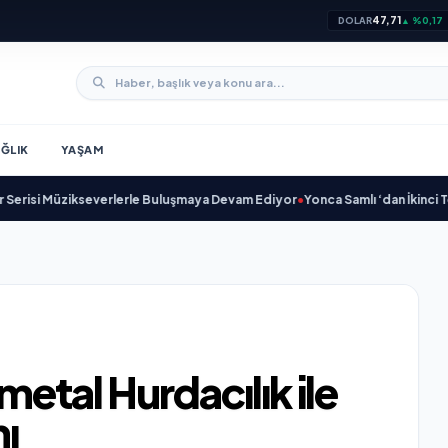
47,71
DOLAR
▲ %0,17
ĞLIK
YAŞAM
Müzikseverlerle Buluşmaya Devam Ediyor
•
Yonca Samlı ‘dan İkinci Tekli “D
metal Hurdacılık ile
ı