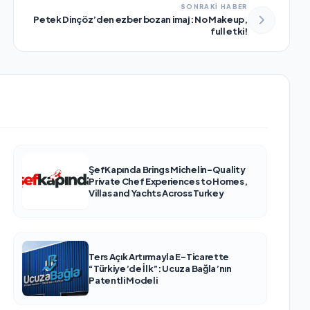
SONRAKİ HABER
Petek Dinçöz’den ezber bozan imaj: No Makeup,
full etki!
ŞefKapında Brings Michelin-Quality
Private Chef Experiences to Homes,
Villas and Yachts Across Turkey
Ters Açık Artırmayla E-Ticarette
“Türkiye’de İlk”: Ucuza Bağla’nın
Patentli Modeli