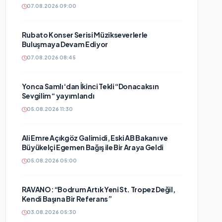
07.08.2026 09:00
Rubato Konser Serisi Müzikseverlerle
Buluşmaya Devam Ediyor
07.08.2026 08:45
Yonca Samlı ‘dan İkinci Tekli “Donacaksın
Sevgilim “ yayımlandı
05.08.2026 11:30
Ali Emre Açıkgöz Galimidi, Eski AB Bakanı ve
Büyükelçi Egemen Bağış ile Bir Araya Geldi
05.08.2026 05:00
RAVANO: “Bodrum Artık Yeni St. Tropez Değil,
Kendi Başına Bir Referans”
03.08.2026 05:30