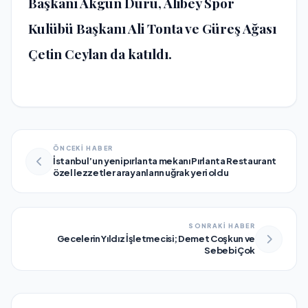
Başkanı Akgün Duru, Alibey Spor
Kulübü Başkanı Ali Tonta ve Güreş Ağası
Çetin Ceylan da katıldı.
ÖNCEKİ HABER
İstanbul’un yeni pırlanta mekanı Pırlanta Restaurant
özel lezzetler arayanların uğrak yeri oldu
SONRAKİ HABER
Gecelerin Yıldız İşletmecisi; Demet Coşkun ve
Sebebi Çok