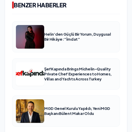
BENZER HABERLER
Helin’den Güçlü Bir Yorum, Duygusal
Bir Hikâye: “İmdat”
ŞefKapında Brings Michelin-Quality
Private Chef Experiences to Homes,
Villas and Yachts Across Turkey
MGD Genel Kurulu Yapıldı, Yeni MGD
Başkanı Bülent Makar Oldu