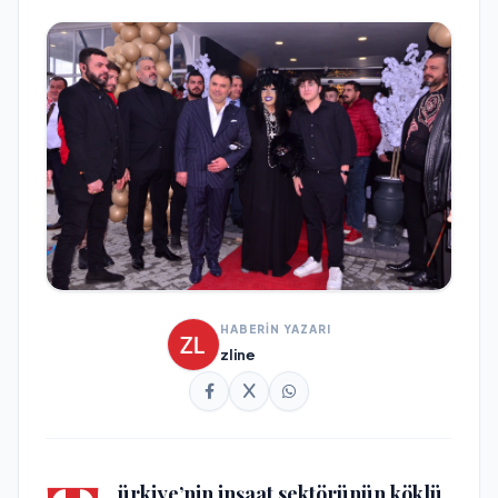
HABERİN YAZARI
zline
ürkiye’nin inşaat sektörünün köklü