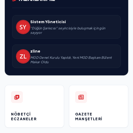
Sistem Yöneticisi
“Düğün Şarkıcısı” seyircisiyle buluşmak için gün
sayıyor
zline
MGD Genel Kurulu Yapıldı, Yeni MGD Başkanı Bülent
Makar Oldu
NÖBETÇI
GAZETE
ECZANELER
MANŞETLERI