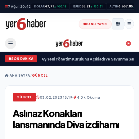
7 Ağu | 20:42
47,71
55,21
6.657,85
DOLAR
▲ %0,16
EURO
▲ %0,31
ALTIN
▲ %
CANLI YAYIN
SON DAKİKA
vunma Sanayi AŞ Yeni Yönetim Kurulunu Açıkladı ve Savunma Sanayinde Kü
ANA SAYFA
/
GÜNCEL
03.02.2023 13:19
4 Dk Okuma
GÜNCEL
Aslınaz Konakları
lansmanında Diva izdihamı