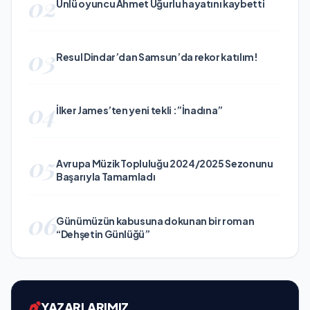
02
Ünlü oyuncu Ahmet Uğurlu hayatını kaybetti
03
Resul Dindar’dan Samsun’da rekor katılım!
04
İlker James’ten yeni tekli :”İnadına”
05
Avrupa Müzik Topluluğu 2024/2025 Sezonunu
Başarıyla Tamamladı
06
Günümüzün kabusuna dokunan bir roman
“Dehşetin Günlüğü”
YAZARLARIMIZ