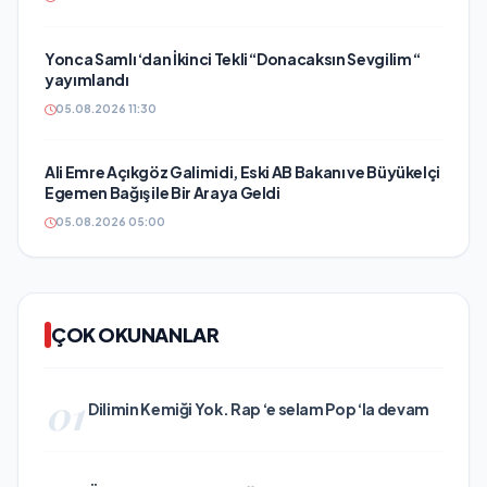
Yonca Samlı ‘dan İkinci Tekli “Donacaksın Sevgilim “
yayımlandı
05.08.2026 11:30
Ali Emre Açıkgöz Galimidi, Eski AB Bakanı ve Büyükelçi
Egemen Bağış ile Bir Araya Geldi
05.08.2026 05:00
ÇOK OKUNANLAR
01
Dilimin Kemiği Yok. Rap ‘e selam Pop ‘la devam