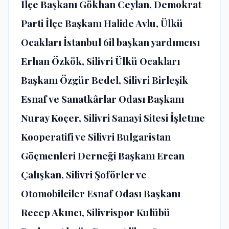
İlçe Başkanı Gökhan Ceylan, Demokrat
Parti İlçe Başkanı Halide Avlu, Ülkü
Ocakları İstanbul 6il başkan yardımcısı
Erhan Özkök, Silivri Ülkü Ocakları
Başkanı Özgür Bedel, Silivri Birleşik
Esnaf ve Sanatkârlar Odası Başkanı
Nuray Koçer, Silivri Sanayi Sitesi İşletme
Kooperatifi ve Silivri Bulgaristan
Göçmenleri Derneği Başkanı Ercan
Çalışkan, Silivri Şoförler ve
Otomobilciler Esnaf Odası Başkanı
Recep Akıncı, Silivrispor Kulübü