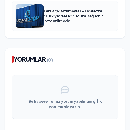
Ters Açık Artırmayla E-Ticarette
“Türkiye’de İlk”: Ucuza Bağla’nın
Patentli Modeli
YORUMLAR
(0)
Bu habere henüz yorum yapılmamış. İlk
yorumu siz yazın.