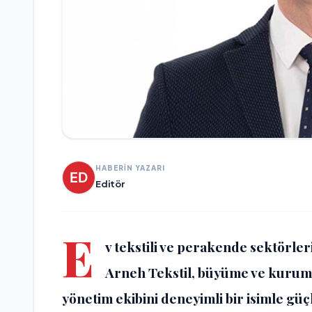
HABERİN YAZARI
Editör
E
v tekstili ve perakende sektörle
Arneh Tekstil, büyüme ve kurums
yönetim ekibini deneyimli bir isimle güç