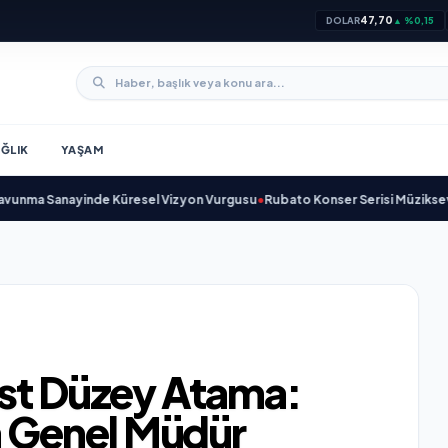
47,70
DOLAR
▲ %0,15
ĞLIK
YAŞAM
Sanayinde Küresel Vizyon Vurgusu
•
Rubato Konser Serisi Müzikseverlerle
Üst Düzey Atama:
 Genel Müdür