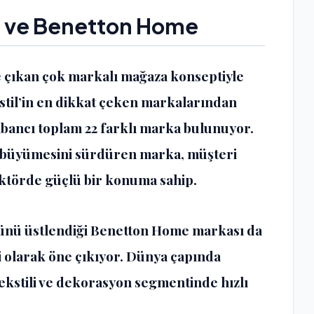
a
ve Benetton Home
 çıkan çok markalı mağaza konseptiyle
stil’in en dikkat çeken markalarından
abancı toplam 22 farklı marka bulunuyor.
 büyümesini sürdüren marka, müşteri
ektörde güçlü bir konuma sahip.
ğünü üstlendiği Benetton Home markası da
ri olarak öne çıkıyor. Dünya çapında
tekstili ve dekorasyon segmentinde hızlı