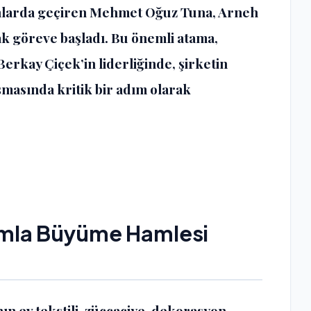
onlarda geçiren Mehmet Oğuz Tuna, Arneh
ak göreve başladı. Bu önemli atama,
erkay Çiçek’in liderliğinde, şirketin
masında kritik bir adım olarak
ımla Büyüme Hamlesi
n ev tekstili, züccaciye, dekorasyon