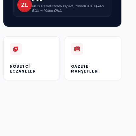
MGD Genel Kurulu Yapıldı, Yeni MGD Başkanı
Bülent Makar Oldu
NÖBETÇI
GAZETE
ECZANELER
MANŞETLERI