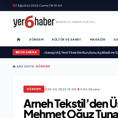
7 Ağustos 2026 Cuma | 18:19:06
BAĞIMSIZ HABER PORTALI
GÜNDEM
KÜLTÜR VE SANAT
MAGAZIN
SA
SON DAKİKA
r
•
Açıkgöz Savunma Sanayi AŞ Yeni Yönetim Kurulunu Açıkladı ve Savunma 
ANA SAYFA
/
GÜNDEM
20.06.2025 13:08
4 Dk Okuma
GÜNDEM
Arneh Tekstil’den 
Mehmet Oğuz Tuna