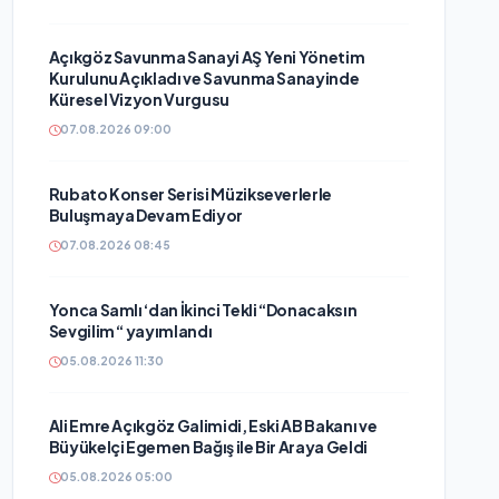
Açıkgöz Savunma Sanayi AŞ Yeni Yönetim
Kurulunu Açıkladı ve Savunma Sanayinde
Küresel Vizyon Vurgusu
07.08.2026 09:00
Rubato Konser Serisi Müzikseverlerle
Buluşmaya Devam Ediyor
07.08.2026 08:45
Yonca Samlı ‘dan İkinci Tekli “Donacaksın
Sevgilim “ yayımlandı
05.08.2026 11:30
Ali Emre Açıkgöz Galimidi, Eski AB Bakanı ve
Büyükelçi Egemen Bağış ile Bir Araya Geldi
05.08.2026 05:00