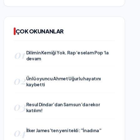
ÇOK OKUNANLAR
01
Dilimin Kemiği Yok. Rap ‘e selam Pop ‘la
devam
02
Ünlü oyuncu Ahmet Uğurlu hayatını
kaybetti
03
Resul Dindar’dan Samsun’da rekor
katılım!
04
İlker James’ten yeni tekli :”İnadına”