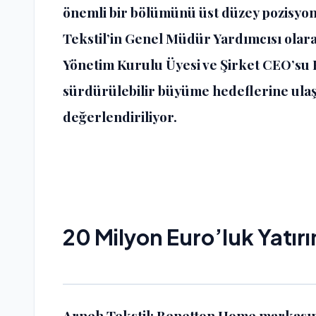
önemli bir bölümünü üst düzey pozisy
Tekstil’in Genel Müdür Yardımcısı olar
Yönetim Kurulu Üyesi ve Şirket CEO’su B
sürdürülebilir büyüme hedeflerine ulaş
değerlendiriliyor.
20 Milyon
Euro’luk
Yatır
Arneh Tekstil; Benetton Home markasını