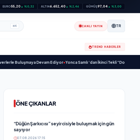
55,20
6.652,40
97,04
EURO
▲ %0,32
ALTIN
▲ %2,46
GÜMÜŞ
▲ %3,00
TR
CANLI YAYIN
⌘
K
TREND HABERLER
 Buluşmaya Devam Ediyor
•
Yonca Samlı ‘dan İkinci Tekli “Donacaksın Sevgili
ÖNE ÇIKANLAR
“Düğün Şarkıcısı” seyircisiyle buluşmak için gün
sayıyor
07.08.2026 17:15