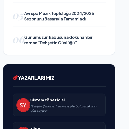
05
Avrupa Müzik Topluluğu 2024/2025
Sezonunu Başarıyla Tamamladı
06
Günümüzün kabusuna dokunan bir
roman “Dehşetin Günlüğü”
YAZARLARIMIZ
Sistem Yöneticisi
“Düğün Şarkıcısı” seyircisiyle buluşmak için
gün sayıyor
zline