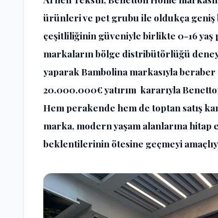
ürünleri ve pet grubu ile oldukça geniş
çeşitliliğinin güveniyle birlikte 0-16 
markaların bölge distribütörlüğü deneyi
yaparak Bambolina markasıyla beraber t
20.000.000€ yatırım kararıyla Benetto
Hem perakende hem de toptan satış kan
marka, modern yaşam alanlarına hitap e
beklentilerinin ötesine geçmeyi amaçlıy