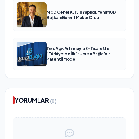
MGD Genel Kurulu Yapıldı, Yeni MGD
Başkanı Bülent Makar Oldu
Ters Açık Artırmayla E-Ticarette
“Türkiye’de İlk”: Ucuza Bağla’nın
Patentli Modeli
YORUMLAR
(0)