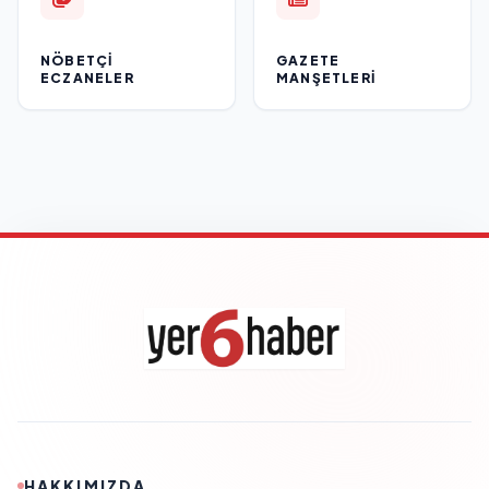
NÖBETÇI
GAZETE
ECZANELER
MANŞETLERI
HAKKIMIZDA