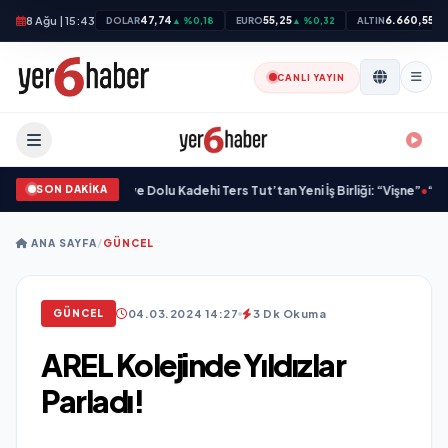
8 Ağu | 15:43
47,74
55,25
6.660,55
DOLAR
▲ %0,18
EURO
▲ %0,32
ALTIN
▲ 
CANLI YAYIN
SON DAKİKA
zandırdı
•
M Lisa ve Dolu Kadehi Ters Tut’tan Yeni İş Birliği: “Vişne”
•
“Düğün Şa
ANA SAYFA
/
GÜNCEL
04.03.2024 14:27
3 Dk Okuma
GÜNCEL
AREL Kolejinde Yıldızlar
Parladı!