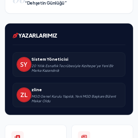
“Dehşetin Günlüğü”
YAZARLARIMIZ
Sistem Yöneticisi
20 Yıllık Esnaflık Tecrübesiyle Kızıltepe'ye Yeni Bir
Marka Kazandırdı
zline
MGD Genel Kurulu Yapıldı, Yeni MGD Başkanı Bülent
Makar Oldu