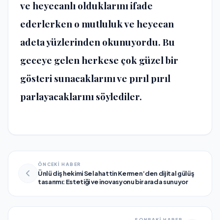
ve heyecanlı olduklarını ifade
ederlerken o mutluluk ve heyecan
adeta yüzlerinden okunuyordu. Bu
geceye gelen herkese çok güzel bir
gösteri sunacaklarını ve pırıl pırıl
parlayacaklarını söylediler.
ÖNCEKİ HABER
Ünlü diş hekimi Selahattin Kermen’den dijital gülüş
tasarımı: Estetiği ve inovasyonu bir arada sunuyor
SONRAKİ HABER