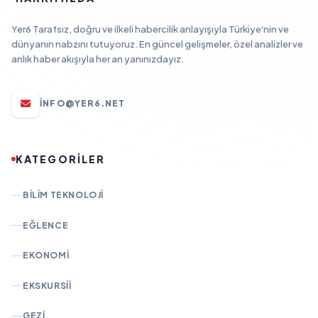
Yer6 Tarafsız, doğru ve ilkeli habercilik anlayışıyla Türkiye'nin ve
dünyanın nabzını tutuyoruz. En güncel gelişmeler, özel analizler ve
anlık haber akışıyla her an yanınızdayız.
INFO@YER6.NET
KATEGORİLER
BILIM TEKNOLOJI
EĞLENCE
EKONOMI
EKSKURSII
GEZI