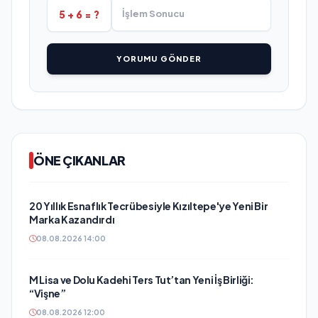
5 + 6 = ?
YORUMU GÖNDER
ÖNE ÇIKANLAR
20 Yıllık Esnaflık Tecrübesiyle Kızıltepe'ye Yeni Bir
Marka Kazandırdı
08.08.2026 14:00
M Lisa ve Dolu Kadehi Ters Tut’tan Yeni İş Birliği:
“Vişne”
08.08.2026 12:00