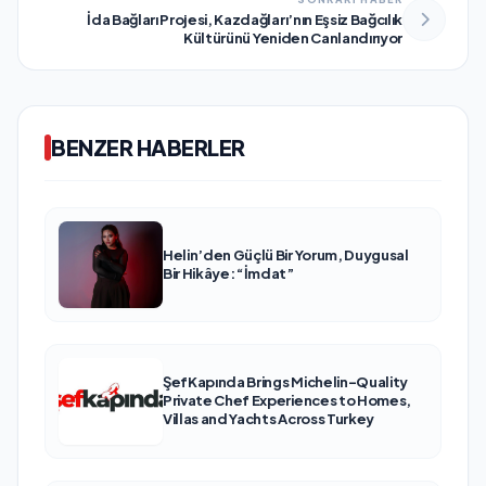
İda Bağları Projesi, Kazdağları’nın Eşsiz Bağcılık
Kültürünü Yeniden Canlandırıyor
BENZER HABERLER
Helin’den Güçlü Bir Yorum, Duygusal
Bir Hikâye: “İmdat”
ŞefKapında Brings Michelin-Quality
Private Chef Experiences to Homes,
Villas and Yachts Across Turkey