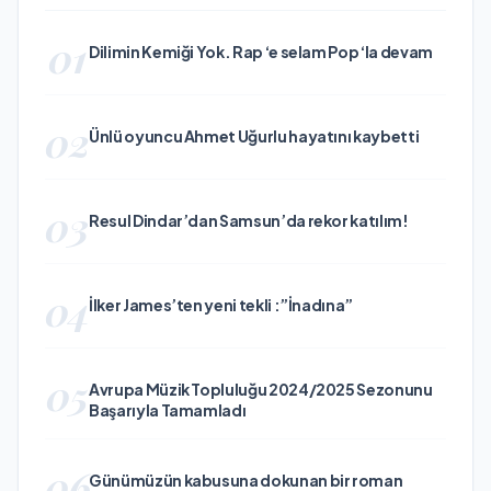
01
Dilimin Kemiği Yok. Rap ‘e selam Pop ‘la devam
02
Ünlü oyuncu Ahmet Uğurlu hayatını kaybetti
03
Resul Dindar’dan Samsun’da rekor katılım!
04
İlker James’ten yeni tekli :”İnadına”
05
Avrupa Müzik Topluluğu 2024/2025 Sezonunu
Başarıyla Tamamladı
06
Günümüzün kabusuna dokunan bir roman