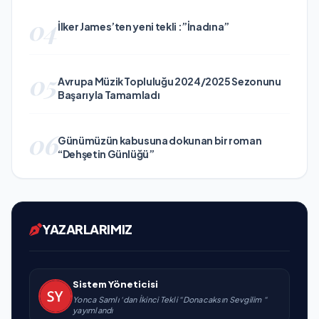
04
İlker James’ten yeni tekli :”İnadına”
05
Avrupa Müzik Topluluğu 2024/2025 Sezonunu
Başarıyla Tamamladı
06
Günümüzün kabusuna dokunan bir roman
“Dehşetin Günlüğü”
YAZARLARIMIZ
Sistem Yöneticisi
Yonca Samlı ‘dan İkinci Tekli “Donacaksın Sevgilim “
yayımlandı