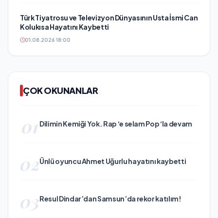
Türk Tiyatrosu ve Televizyon Dünyasının Usta İsmi Can
Kolukısa Hayatını Kaybetti
01.08.2026 18:00
ÇOK OKUNANLAR
01
Dilimin Kemiği Yok. Rap ‘e selam Pop ‘la devam
02
Ünlü oyuncu Ahmet Uğurlu hayatını kaybetti
03
Resul Dindar’dan Samsun’da rekor katılım!