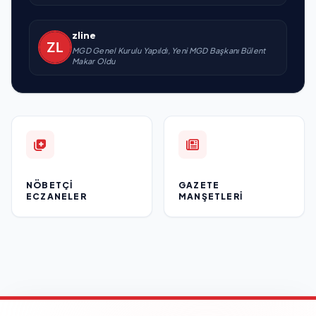
zline
MGD Genel Kurulu Yapıldı, Yeni MGD Başkanı Bülent
Makar Oldu
NÖBETÇI
GAZETE
ECZANELER
MANŞETLERI