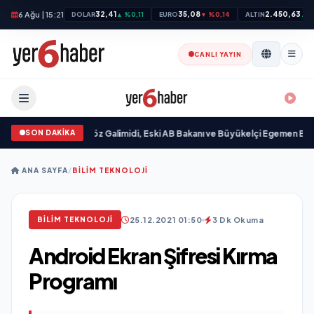
6 Ağu | 15:21
32,41
35,08
2.450,63
DOLAR
▲ %0,11
EURO
▼ %0,14
ALTIN
▲ %
CANLI YAYIN
SON DAKİKA
dı
•
Ali Emre Açıkgöz Galimidi, Eski AB Bakanı ve Büyükelçi Egemen Bağış ile
ANA SAYFA
/
BILIM TEKNOLOJI
25.12.2021 01:50
3 Dk Okuma
BILIM TEKNOLOJI
Android Ekran Şifresi Kırma
Programı