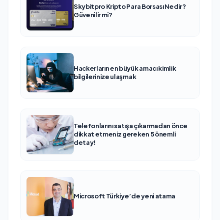
Skybitpro Kripto Para Borsası Nedir?
Güvenilir mi?
Hackerların en büyük amacı kimlik
bilgilerinize ulaşmak
Telefonlarını satışa çıkarmadan önce
dikkat etmeniz gereken 5 önemli
detay!
Microsoft Türkiye’de yeni atama