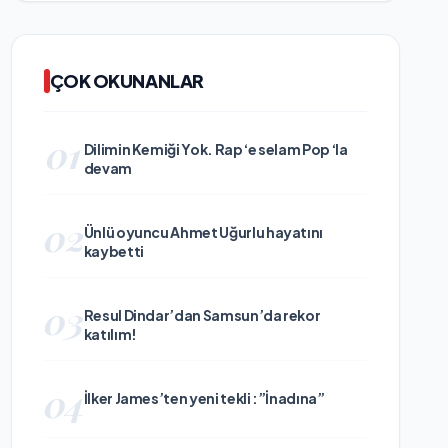
ÇOK OKUNANLAR
01
Dilimin Kemiği Yok. Rap ‘e selam Pop ‘la
devam
02
Ünlü oyuncu Ahmet Uğurlu hayatını
kaybetti
03
Resul Dindar’dan Samsun’da rekor
katılım!
04
İlker James’ten yeni tekli :”İnadına”