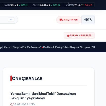
55,08
6.521,72
94,57
EURO
▲ %0,11
ALTIN
▲ %0,39
GÜMÜŞ
▼ %0,39
TR
CANLI YAYIN
⌘
K
TREND HABERLER
ına Bir Referans”
•
Bullas & Emry'den Büyük Sürpriz! "Kaç Kurtul" ile Tarz De
ÖNE ÇIKANLAR
Yonca Samlı ‘dan İkinci Tekli “Donacaksın
Sevgilim “ yayımlandı
05.08.2026 11:30