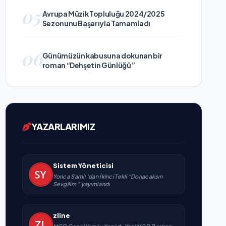
05
Avrupa Müzik Topluluğu 2024/2025
Sezonunu Başarıyla Tamamladı
06
Günümüzün kabusuna dokunan bir
roman “Dehşetin Günlüğü”
YAZARLARIMIZ
Sistem Yöneticisi
Yonca Samlı ‘dan İkinci Tekli “Donacaksın
Sevgilim “ yayımlandı
zline