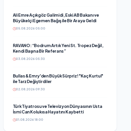
Ali Emre Açıkgöz Galimidi, Eski AB Bakanı ve
Büyükelçi Egemen Bağış ile Bir Araya Geldi
05.08.2026 05:00
RAVANO: “Bodrum Artık Yeni St. Tropez Değil,
Kendi Başına Bir Referans”
03.08.2026 05:30
Bullas & Emry'den Büyük Sürpriz! "Kaç Kurtul"
ile Tarz Değiştirdiler
02.08.2026 09:30
Türk Tiyatrosu ve Televizyon Dünyasının Usta
İsmi Can Kolukısa Hayatını Kaybetti
01.08.2026 18:00