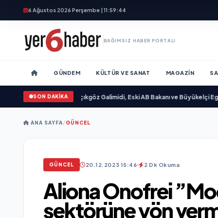
6 Ağustos 2026 Perşembe | 11:59:47
BAĞIMSIZ HABER PORTALI
GÜNDEM
KÜLTÜR VE SANAT
MAGAZIN
SA
SON DAKİKA
andı
•
Ali Emre Açıkgöz Galimidi, Eski AB Bakanı ve Büyükelçi Egemen Bağış il
ANA SAYFA
/
GÜNCEL
20.12.2023 15:46
2 Dk Okuma
GÜNCEL
Aliona Onofrei ”Moon
sektörüne yön ver