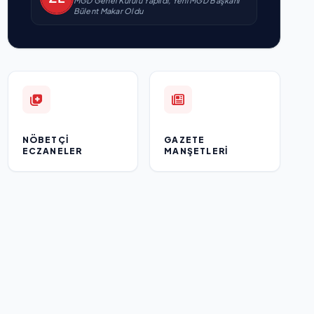
MGD Genel Kurulu Yapıldı, Yeni MGD Başkanı
Bülent Makar Oldu
NÖBETÇI
GAZETE
ECZANELER
MANŞETLERI