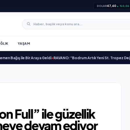
47,60
DOLAR
▲ %0,06
ĞLIK
YAŞAM
e Bir Araya Geldi
•
RAVANO: “Bodrum Artık Yeni St. Tropez Değil, Kendi Baş
 Full” ile güzellik
meye devam ediyor