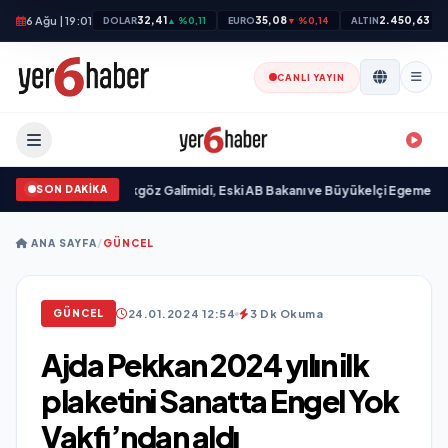
6 Ağu | 19:01
32,41
35,08
2.450,63
DOLAR
▲ %0,11
EURO
▼ %0,14
ALTIN
▲ 
CANLI YAYIN
SON DAKİKA
andı
•
Ali Emre Açıkgöz Galimidi, Eski AB Bakanı ve Büyükelçi Egemen Bağış i
ANA SAYFA
/
GÜNCEL
24.01.2024 12:54
3 Dk Okuma
GÜNCEL
Ajda Pekkan 2024 yılın ilk
plaketini Sanatta Engel Yok
Vakfı’ndan aldı