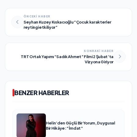
ÖNCEKİ HABER
Seyhan Kuzey Kıskacıoğlu “Çocuk karakterler
reytingi etkiliyor”
SONRAKİ HABER
TRT Ortak Yapımı “Sadık Ahmet” Filmi 2 Şubat’ta
Vizyona Giriyor
BENZER HABERLER
Helin’den Güçlü Bir Yorum, Duygusal
Bir Hikâye: “İmdat”