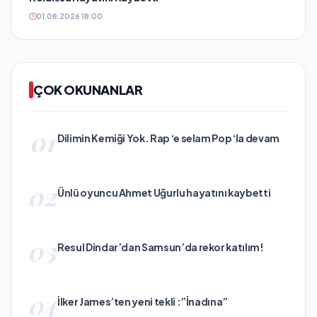
01.08.2026 18:00
ÇOK OKUNANLAR
01
Dilimin Kemiği Yok. Rap ‘e selam Pop ‘la devam
02
Ünlü oyuncu Ahmet Uğurlu hayatını kaybetti
03
Resul Dindar’dan Samsun’da rekor katılım!
04
İlker James’ten yeni tekli :”İnadına”