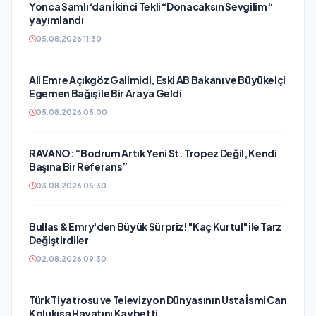
Yonca Samlı ‘dan İkinci Tekli “Donacaksın Sevgilim “
yayımlandı
05.08.2026 11:30
Ali Emre Açıkgöz Galimidi, Eski AB Bakanı ve Büyükelçi
Egemen Bağış ile Bir Araya Geldi
05.08.2026 05:00
RAVANO: “Bodrum Artık Yeni St. Tropez Değil, Kendi
Başına Bir Referans”
03.08.2026 05:30
Bullas & Emry'den Büyük Sürpriz! "Kaç Kurtul" ile Tarz
Değiştirdiler
02.08.2026 09:30
Türk Tiyatrosu ve Televizyon Dünyasının Usta İsmi Can
Kolukısa Hayatını Kaybetti