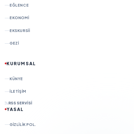
EĞLENCE
EKONOMI
EKSKURSII
GEZI
KURUMSAL
KÜNYE
İLETIŞIM
RSS SERVISI
YASAL
GIZLILIK POL.