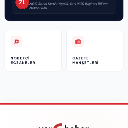
MGD Genel Kurulu Yapıldı, Yeni MGD Başkanı Bülent
Makar Oldu
NÖBETÇI
GAZETE
ECZANELER
MANŞETLERI