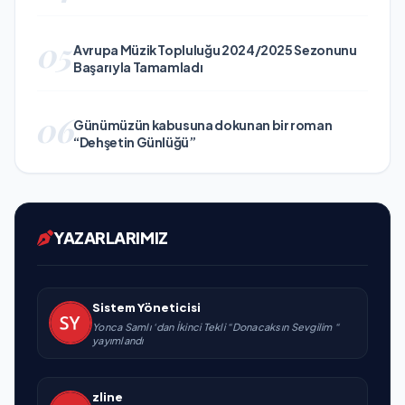
05
Avrupa Müzik Topluluğu 2024/2025 Sezonunu
Başarıyla Tamamladı
06
Günümüzün kabusuna dokunan bir roman
“Dehşetin Günlüğü”
YAZARLARIMIZ
Sistem Yöneticisi
Yonca Samlı ‘dan İkinci Tekli “Donacaksın Sevgilim “
yayımlandı
zline