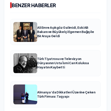
BENZER HABERLER
Ali Emre Açıkgöz Galimidi, Eski AB
Bakanı ve Büyükelçi Egemen Bağış ile
Bir Araya Geldi
Türk Tiyatrosu ve Televizyon
Dünyasının Usta İsmi Can Kolukısa
Hayatını Kaybetti
Almanya’da Dikkatleri Üzerine Çeken
Türk Firması: Taşyapı