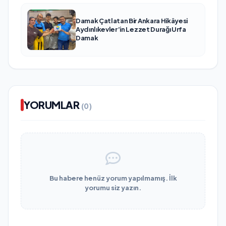
Damak Çatlatan Bir Ankara Hikâyesi
Aydınlıkevler’in Lezzet Durağı Urfa
Damak
YORUMLAR
(0)
Bu habere henüz yorum yapılmamış. İlk
yorumu siz yazın.