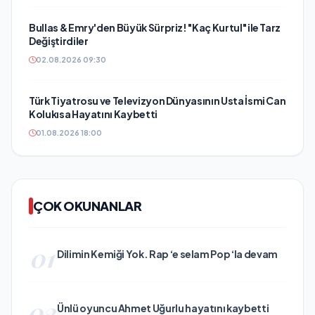
Bullas & Emry'den Büyük Sürpriz! "Kaç Kurtul" ile Tarz
Değiştirdiler
02.08.2026 09:30
Türk Tiyatrosu ve Televizyon Dünyasının Usta İsmi Can
Kolukısa Hayatını Kaybetti
01.08.2026 18:00
ÇOK OKUNANLAR
01
Dilimin Kemiği Yok. Rap ‘e selam Pop ‘la devam
02
Ünlü oyuncu Ahmet Uğurlu hayatını kaybetti