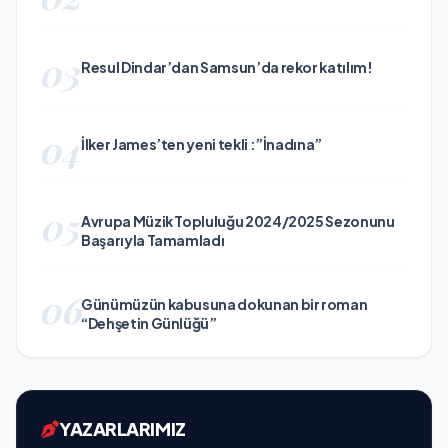
03
Resul Dindar’dan Samsun’da rekor katılım!
04
İlker James’ten yeni tekli :”İnadına”
05
Avrupa Müzik Topluluğu 2024/2025 Sezonunu
Başarıyla Tamamladı
06
Günümüzün kabusuna dokunan bir roman
“Dehşetin Günlüğü”
YAZARLARIMIZ