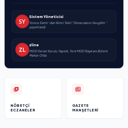
Sistem Yöneticisi
Yonca Samlı ‘dan İkinci Tekli “Donacaksın Sevgilim “
yayımlandı
zline
MGD Genel Kurulu Yapıldı, Yeni MGD Başkanı Bülent
Makar Oldu
NÖBETÇI
GAZETE
ECZANELER
MANŞETLERI