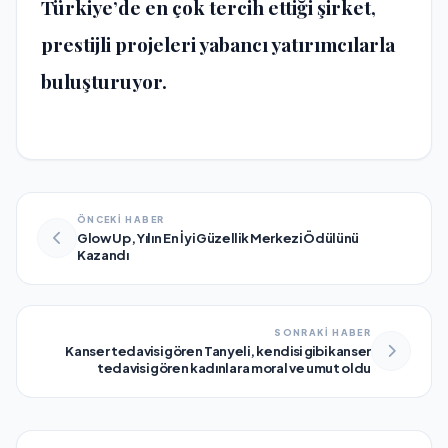
Türkiye’de en çok tercih ettiği şirket,
prestijli projeleri yabancı yatırımcılarla
buluşturuyor.
ÖNCEKİ HABER
Glow Up, Yılın En İyi Güzellik Merkezi Ödülünü
Kazandı
SONRAKİ HABER
Kanser tedavisi gören Tanyeli, kendisi gibi kanser
tedavisi gören kadınlara moral ve umut oldu