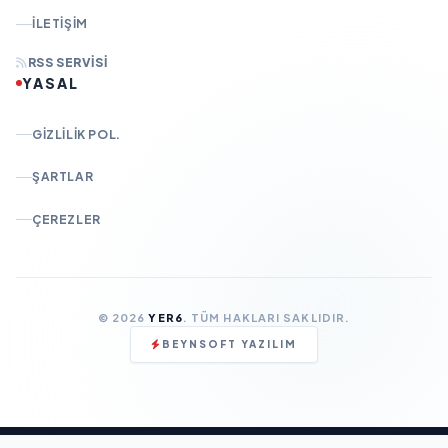
İLETIŞIM
RSS SERVISI
YASAL
GIZLILIK POL.
ŞARTLAR
ÇEREZLER
© 2026
YER6
. TÜM HAKLARI SAKLIDIR.
BEYNSOFT YAZILIM